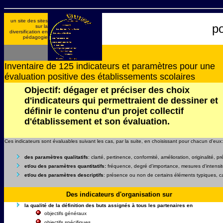
un site des sites
po
sur la
diversification en
pédagogie
Inventaire de 125 indicateurs et paramètres pour une
évaluation positive des établissements scolaires
Objectif: dégager et préciser des choix
d'indicateurs qui permettraient de dessiner et
définir le contenu d'un projet collectif
d'établissement et son évaluation.
Ces indicateurs sont évaluables suivant les cas, par la suite, en choisissant pour chacun d'eux:
des paramètres qualitatifs
: clarté, pertinence, conformité, amélioration, originalité, pré
et/ou des paramètres quantitatifs:
fréquence, degré d'importance, mesures d'intensité
et/ou des paramètres descriptifs
: présence ou non de certains éléments typiques, car
Des indicateurs d'organisation sur
la qualité de la définition des buts assignés à tous les partenaires en
objectifs généraux
objectifs spécifiques