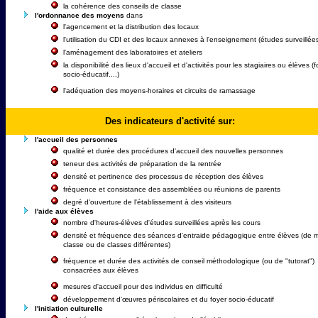
la cohérence des conseils de classe
l'ordonnance des moyens
dans
l'agencement et la distribution des locaux
l'utilisation du CDI et des locaux annexes à l'enseignement (études surveillées
l'aménagement des laboratoires et ateliers
la disponibilité des lieux d'accueil et d'activités pour les stagiaires ou élèves (f
socio-éducatif....)
l'adéquation des moyens-horaires et circuits de ramassage
Des indicateurs d'activité sur:
l'accueil des personnes
qualité et durée des procédures d'accueil des nouvelles personnes
teneur des activités de préparation de la rentrée
densité et pertinence des processus de réception des élèves
fréquence et consistance des assemblées ou réunions de parents
degré d'ouverture de l'établissement à des visiteurs
l'aide aux élèves
nombre d'heures-élèves d'études surveillées après les cours
densité et fréquence des séances d'entraide pédagogique entre élèves (de
classe ou de classes différentes)
fréquence et durée des activités de conseil méthodologique (ou de "tutorat")
consacrées aux élèves
mesures d'accueil pour des individus en difficulté
développement d'œuvres périscolaires et du foyer socio-éducatif
l'initiation culturelle