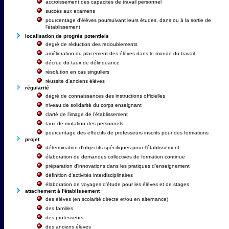
accroissement des capacités de travail personnel
succès aux examens
pourcentage d'élèves poursuivant leurs études, dans ou à la sortie de
l'établissement
localisation de progrès potentiels
degré de réduction des redoublements
amélioration du placement des élèves dans le monde du travail
décrue du taux de délinquance
résolution en cas singuliers
réussite d'anciens élèves
régularité
degré de connaissances des instructions officielles
niveau de solidarité du corps enseignant
clarté de l'image de l'établissement
taux de mutation des personnels
pourcentage des effectifs de professeurs inscrits pour des formations
projet
détermination d'objectifs spécifiques pour l'établissement
élaboration de demandes collectives de formation continue
préparation d'innovations dans les pratiques d'enseignement
définition d'activités interdisciplinaires
élaboration de voyages d'étude pour les élèves et de stages
attachement à l'établissement
des élèves (en scolarité directe et/ou en alternance)
des familles
des professeurs
des anciens élèves