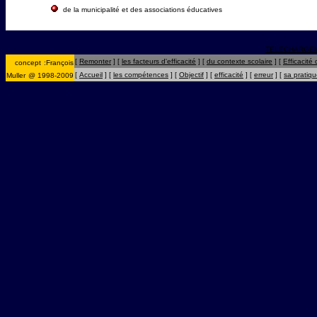
de la municipalité et des associations éducatives
TELECHARGE
[
Remonter
]
[
les facteurs d'efficacité
]
[
du contexte scolaire
]
[
Efficacité
concept
:
François
[
Accueil
]
[
les compétences
]
[
Objectif
]
[
efficacité
]
[
erreur
]
[
sa pratiq
Muller
@ 1998-2009