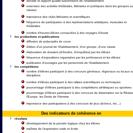
densité et rapport qualité-subventions de l'établissement
extension des activités théâtrales, littéraires et poétiques dans les groupes o
classes
importance des clubs littéraires et scientifiques
fréquence de participation à des représentations artistiques, musicales et
théâtrales
nombre d'heures-élèves consacrées à des voyages d'étude
les productions et publications
diffusion de polycopiés de cours
édition d'un journal de l'établissement, d'un groupe, d'une classe
élaboration de dossiers (d'études, d'enquêtes) par les élèves
fréquence d'expositions organisées par les professeurs et les élèves
publication d'ouvrages par les personnels de l'établissement
les compétitions
nombre d'élèves participant à des concours généraux, régionaux ou locaux su
disciplines
nombre d'élèves participant à des rallyes scientifiques ou techniques
pourcentage d'élèves participant à des compétitions athlétiques ou sportives
pourcentage d'élèves participant à des concours de dissertation sur la Résist
l'Europe, les Droits de l'Homme
importance des participations à des concours de jeux (échecs, etc...)
Des indicateurs de cohérence en
résultats
développement de la pensée logique chez les élèves
maîtrise de l'expression orale et écrite