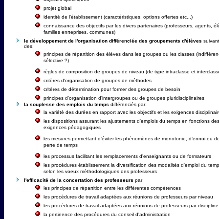
projet global
identité de l'établissement (caractéristiques, options offertes etc...)
connaissance des objectifs par les divers partenaires (professeurs, agents, él
familles enrteprises, communes)
le développement de l'organisation différenciée des groupements d'élèves
suivan
des:
principes de répartition des élèves dans les groupes ou les classes (indifféren
sélective ?)
règles de composition de groupes de niveau (de type intraclasse et interclass
critères d'organisation de groupes de méthodes
critères de détermination pour former des groupes de besoin
principes d'organisation d'intergroupes ou de groupes pluridisciplinaires
la souplesse des emplois du temps
différenciés par:
la variété des durées en rapport avec les objectifs et les exigences disciplinai
les dispositions assurant les ajustements d'emplois du temps en fonctions de
exigences pédagogiques
les mesures permettant d'éviter les phénomènes de monotonie, d'ennui ou d
perte de temps
les processus facilitant les remplacements d'enseignants ou de formateurs
les procédures établissement la diversification des modalités d'emploi du tem
selon les voeux méthodologiques des professeurs
l'efficacité de la concertation des professeurs
par
les principes de répartition entre les différentes compétences
les procédures de travail adaptées aux réunions de professeurs par niveau
les procédures de travail adaptées aux réunions de professeurs par discipline
la pertinence des procédures du conseil d'administration