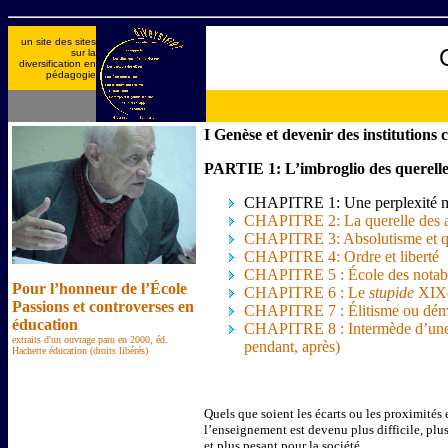
un site des sites
sur la
diversification en
pédagogie
I Genèse et devenir des institutions 
PARTIE 1: L’imbroglio des querelle
C
HAPITRE
1: Une perplexité 
C
HAPITRE
2: La querelle des
C
HAPITRE
3: Absolutisme et 
C
HAPITRE
4: Ordre et liberté
C
HAPITRE
5 : École des notab
Pour l’honneur de l’École
C
HAPITRE
6 : Le
stupide
XIX
Passions et controverses en
C
HAPITRE
7 : Élitisme ou dé
éducation
C
HAPITRE
8 : Intermède d’un
extraits d'un ouvrage paru en 2000, éd.
pendant, après)
Hachette éducation (droits libérés)
Quels que soient les écarts ou les proximités 
l’enseignement est devenu plus difficile, plus
et plus pesant pour la société.