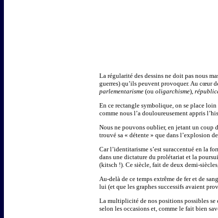
La régularité des dessins ne doit pas nous mas
guerres) qu’ils peuvent provoquer. Au cœur de
parlementarisme
(ou
oligarchisme
),
républic
En ce rectangle symbolique, on se place loin d
comme nous l’a douloureusement appris l’his
Nous ne pouvons oublier, en jetant un coup d
trouvé sa « détente » que dans l’explosion de
Car l’identitarisme s’est suraccentué en la f
dans une dictature du prolétariat et la poursu
(kitsch !). Ce siècle, fait de deux demi-siècle
Au-delà de ce temps extrême de fer et de sang
lui (et que les graphes successifs avaient pro
La multiplicité de nos positions possibles se
selon les occasions et, comme le fait bien sa