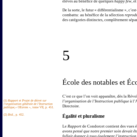
élèves au bénéfice de quelques
happy few
, e
De la sorte, le futur « différentialisme », c’est
combattu: au bénéfice de la sélection
reprod
des catégories distinctes, complètement séparé
5
École des notables et Éc
C’est ce que l’on voit apparaître, dès la Ré
(1)
Rapport et Projet de décret sur
l’organisation de l’Instruction publique
à l’
l’organisation générale de l’Instruction
Directoire.
publique
,« OEuvres », tome VII, p. 451.
(2)
Ibid.
, p. 452.
Égalité et pluralisme
Le
Rapport
de Condorcet contient des vues équ
avons pensé que notre premier soin devait êtr
fallait donner à tous également l’instruction 