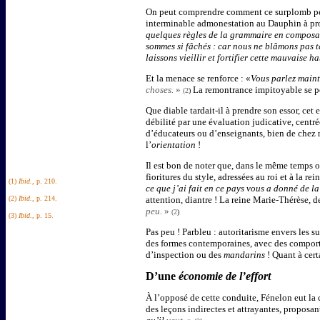
On peut comprendre comment ce surplomb pédag
interminable admonestation au Dauphin à pro
quelques règles de la grammaire en composant.
sommes si fâchés : car nous ne blâmons pas ta
laissons vieillir et fortifier cette mauvaise
Et la menace se renforce : «
Vous parlez maint
choses.
»
La remontrance impitoyable se p
(2
)
Que diable tardait-il à prendre son essor, cet 
débilité par une évaluation judicative, centré
d’éducateurs ou d’enseignants, bien de chez no
l’
orientation
!
Il est bon de noter que, dans le même temps où
fioritures du style, adressées au roi et à la r
(1)
Ibid.
, p. 210.
ce que j’ai fait en ce pays vous a donné de l
(2)
Ibid.
, p. 214.
attention, diantre ! La reine Marie-Thérèse, de
peu.
»
(2
)
(3)
Ibid.
, p. 15.
Pas peu ! Parbleu : autoritarisme envers les s
des formes contemporaines, avec des comport
d’inspection ou des
mandarins
! Quant à cert
D’une
économie de l’effort
À l’opposé de cette conduite, Fénelon eut la 
des leçons indirectes et attrayantes, proposant