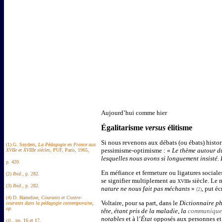
Aujourd’hui comme hier
Égalitarisme
versus
élitisme
Si nous revenons aux débats (ou ébats) histor
(1) G. Snyders,
La Pédagogie en France aux
pessimisme-optimisme : «
Le thème autour du
XVIIe et XVIIIe siècles
, PUF, Paris, 1965,
lesquelles nous avons si longuement insisté. 
p. 420.
En méfiance et fermeture ou ligatures sociale
(2)
Ibid.
, p. 282.
se signifier multiplement au
siècle. Le 
XVIIIe
(3)
Ibid.
, p. 282.
nature ne nous fait pas méchants
»
, put é
(2)
(4) D. Hameline,
Courants et Contre-
Voltaire, pour sa part, dans le
Dictionnaire p
courants dans la pédagogie contemporaine
,
op.
tête, étant pris de la maladie, la
communiqu
notables
et à l’
État
opposés aux personnes et
cit.
, pp. 16 et 17.