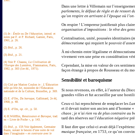
1981.
Dans une lettre à Villemain sur l’enseignement 
parlements, le défaut de règle et de ressort d
qu’on respire en arrivant à l’époque où l’on a
On respire ! L’empereur justifierait plus clai
organisation d’impositions : le rêve des gens 
(1)
In
:
Émile ou De l’éducation
, introd. et
notes par F. et P. Richard, Garnier, Paris,
Centralisation, unité, poussées identitaires (
m
1961, p. 26.
démocratisme
qui requiert le pouvoir d’
assem
(2)
Ibid.
, p. 26.
À mi-chemin entre légalisme et démocratisme, 
(3)
Ibid.
, p. 21.
vivement vers une prise en considération vérit
(4) Voir P. Chaunu,
La Civilisation de
Cependant, la mise en valeur de ces sentimen
l’Europe des Lumières
, Flammarion, Paris,
1982, p. 303 (1re éd., 1971).
façon étrange à propos de Rousseau et du mo
Sensibilité et baroquisme
(1) Cité par Marion Coulon
in
:
L’Éducation
telle qu’elle fut
, ministère de l’Éducation
Si nous revenons, en effet, à l’auteur du
Disco
nationale et de la Culture, Bruxelles, p. 369.
grandes villes et fut accueillie par une hosti
(2) E. d’Ors,
Du baroque
, Gallimard, 2e éd,
1968, p. 48.
Ceux-ci lui reprochèrent de remplacer les
Lu
et il devait traiter son ancien ami d’homme «
(3) E. d’Ors,
op. cit.
, p. 50.
chaos ; je n’ai rien vu de plus contraire au 
4) H.Wölfflin,
Renaissance et Baroque
, trad.
tard des réserves sur l’
éducation négative
pré
en « Livre de Poche », p. 143.
Il faut dire que celui-ci avait déjà l’expérie
(5)
Ibid.
, p. 159.Voir également, Germaine
Bazin, notant le besoin d’une sorte de vol
musique française
, en 1753, ce qu’on convin
dans l’imaginaire «
en contraste avec le