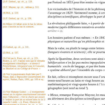
(2) P. Gerbod.,
op. cit.
, p. 129.
par Fortoul en 1853 pour être remise en vigu
(3) F. Mayeur,
op. cit.
, tableau p. 511.
Les vicissitudes de l’histoire et de la philos
l’avantage en 1829 :Vatimesnil nomme, à cett
(4)
Ibid.
, p. 510.
disciplines scientifiques, développe la part 
(5) P. Gerbod,
op. cit.
, p. 136.
La révolution philipparde faite, «
à partir de
(6) Même s’il fallait avoir le bac ès lettres
pour s’inscrire au bac ès sciences.
moderne
(après différentes tentatives avorté
arrière
»
.
(4)
Les horaires parlent d’eux-mêmes : «
En 1843
physiques et naturelles qu’en philosophie e
(1) Gerbod,
op. cit.
, p. 141.
Mais la valse, ou plutôt le tango entre lettres
(langues vivantes et sciences) ; elle se pours
(2)
Ibid.
, p. 137.
(3) Cité par A. Prost,
op. cit.
, p. 223.
Après la Quatrième, deux sections sont ainsi ou
Ibidem
, p. 227, l’auteur note que le véritable
labifurcation n’en fut pas moins impopulair
enseignement scientifique «
se donne à
humanités
: excès de langage, et par des hum
Polytechnique, réorganisé sous le Consulat,
au Muséum ou au Collège de France.
»
«
système abhorré par l’ensemble du corps
e
(4) Voir la passionnante étude faite par C.
En fait, celles-ci triomphent encore sous l’
or
Nique, dans
L’Impossible Gouvernement des
esprits
, Nathan, Paris, 1991, pp. 109
et sq
.
trente-neuf heures au latin et vingt heures a
mathématiques) et vingt-quatre heures à
l’hi
géographie (soit neuf au total !).
(1) Voir Madame Guizot : «
L’enseignement
mutuel est le régime constitutionnel introduit
«
Mieux,
remarque Françoise Mayeur,
les mod
dans l’éducation ; c’est la charte qui assure
au détriment des disciplines scientifiques sur
à l’enfant la part de sa volonté dans la loi à
laquelle l obéit.
» A. Prost,
Histoire de
l’enseignement en France
,
op. cit.
, p. 217.