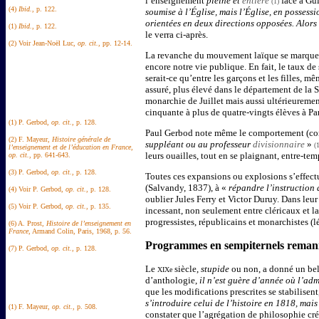
l’enseignement
pleine et
entière
face à Gui
(1)
(4)
Ibid.
, p. 122.
soumise à l’Église, mais l’Église, en possessi
orientées en deux directions opposées. Alors
(1)
Ibid.
, p. 122.
le verra ci-après.
(2) Voir Jean-Noël Luc,
op. cit.
, pp. 12-14.
La revanche du mouvement laïque se marquerait 
encore notre vie publique. En fait, le taux de 
serait-ce qu’entre les garçons et les filles, mê
assuré, plus élevé dans le département de la S
monarchie de Juillet mais aussi ultérieureme
cinquante à plus de quatre-vingts élèves à Par
(1) P. Gerbod,
op. cit.
, p. 128.
Paul Gerbod note même le comportement (cons
(2) F. Mayeur,
Histoire générale de
suppléant ou au professeur
divisionnaire
»
(
l’enseignement et de l’éducation en France
,
leurs ouailles, tout en se plaignant, entre-te
op. cit.
, pp. 641-643.
(3) P. Gerbod,
op. cit.
, p. 128.
Toutes ces expansions ou explosions s’effect
(Salvandy, 1837), à «
répandre l’instruction 
(4) Voir P. Gerbod,
op. cit.
, p. 128.
oublier Jules Ferry et Victor Duruy. Dans leu
(5) Voir P. Gerbod,
op. cit.
, p. 135.
incessant, non seulement entre cléricaux et laï
progressistes, républicains et monarchistes (lé
(6) A. Prost,
Histoire de l’enseignement en
France
, Armand Colin, Paris, 1968, p. 56.
Programmes en sempiternels reman
(7) P. Gerbod,
op. cit.
, p. 128.
Le
siècle,
stupide
ou non, a donné un be
XIXe
d’anthologie,
il n’est guère d’année où l’ad
que les modifications prescrites se stabilisent
s’introduire celui de l’histoire en 1818, mai
(1) F. Mayeur,
op. cit.
, p. 508.
constater que l’agrégation de philosophie cr