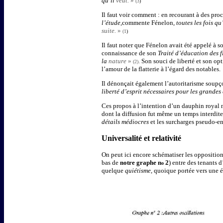
qu’il
veut.
»
(3
)
Il faut voir comment : en recourant à des proc
l’étude,
commente Fénelon,
toutes les fois q
suite.
»
(1
)
Il faut noter que Fénelon avait été appelé à s
connaissance de son
Traité d’éducation des f
la
nature
»
.
Son souci de liberté et son opt
(2)
l’amour de la flatterie à l’égard des notables.
Il dénonçait également l’autoritarisme soup
liberté d’esprit nécessaires pour les grandes
Ces propos à l’intention d’un dauphin royal
dont la diffusion fut même un temps interdite
détails médiocres
et les surcharges pseudo-e
Universalité et relativité
On peut ici encore schématiser les opposition
bas de
notre graphe n
2
) entre des tenants 
o
quelque
quiétisme
, quoique portée vers une 