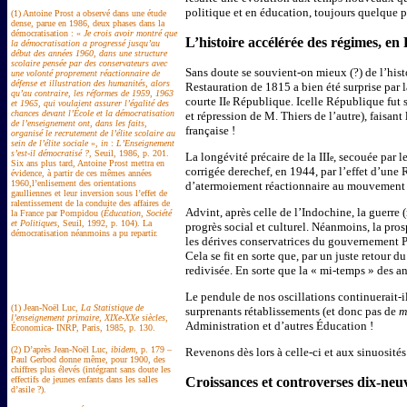
politique et en éducation, toujours quelque 
(1) Antoine Prost a observé dans une étude
dense, parue en 1986, deux phases dans la
démocratisation : «
Je crois avoir montré que
L’histoire accélérée des régimes, en
la démocratisation a progressé jusqu’au
début des années 1960, dans une structure
scolaire pensée par des conservateurs avec
Sans doute se souvient-on mieux (?) de l’hist
une volonté proprement réactionnaire de
défense et illustration des humanités, alors
Restauration de 1815 a bien été surprise par 
qu’au contraire, les réformes de 1959, 1963
courte II
République. Icelle République fut 
e
et 1965, qui voulaient assurer l’égalité des
chances devant l’École et la démocratisation
et répression de M. Thiers de l’autre), faisant le
de l’enseignement ont, dans les faits,
française !
organisé le recrutement de l’élite scolaire au
sein de l’élite sociale
»,
in
:
L’Enseignement
s’est-il démocratisé ?
, Seuil, 1986, p. 201.
La longévité précaire de la III
, secouée par l
e
Six ans plus tard, Antoine Prost mettra en
corrigée derechef, en 1944, par l’effet d’une 
évidence, à partir de ces mêmes années
1960,l’enlisement des orientations
d’atermoiement réactionnaire au mouvement i
gaulliennes et leur inversion sous l’effet de
ralentissement de la conduite des affaires de
Advint, après celle de l’Indochine, la guerre 
la France par Pompidou (
Éducation, Société
et Politiques
, Seuil, 1992, p. 104). La
progrès social et culturel. Néanmoins, la pros
démocratisation néanmoins a pu repartir.
les dérives conservatrices du gouvernement P
Cela se fit en sorte que, par un juste retour 
redivisée. En sorte que la « mi-temps » des ann
Le pendule de nos oscillations continuerait-i
(1) Jean-Noël Luc,
La Statistique de
surprenants rétablissements (et donc pas de
m
l’enseignement primaire, XIXe-XXe siècles
,
Administration et d’autres Éducation !
Économica- INRP, Paris, 1985, p. 130.
(2) D’après Jean-Noël Luc,
ibidem
, p. 179 –
Revenons dès lors à celle-ci et aux sinuosités
Paul Gerbod donne même, pour 1900, des
chiffres plus élevés (intégrant sans doute les
effectifs de jeunes enfants dans les salles
Croissances et controverses dix-neu
d’asile ?).