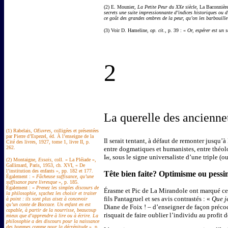
(2) E. Mounier,
La Petite Peur du XXe siècle
, La Baconnière
secrets une suite impressionnante d’indices historiques ou 
ce goût des grandes ombres de la peur, qu’on les barbouill
(3) Voir D. Hameline,
op. cit.
, p. 39 : «
Or, espérer est un s
2
La querelle des ancienne
(1) Rabelais,
OEuvres
, colligées et présentées
par Pierre d’Espezel, éd. À l’enseigne de la
Il serait tentant, à défaut de remonter jusqu’
Cité des livres, 1927, tome 1, livre II, p.
262.
entre dogmatiques et humanistes, entre théolog
I
, sous le signe universaliste d’une triple (
er
(2) Montaigne,
Essais
, coll. « La Pléiade »,
Gallimard, Paris, 1953, ch. XVI, « De
l’institution des enfants », pp. 182 et 177.
Tête bien faite? Optimisme ou pess
Également : «
Fâcheuse suffisance, qu’une
suffisance pure livresque
», p. 185.
Également : «
Prenez les simples discours de
Érasme et Pic de La Mirandole ont marqué cett
la philosophie, sçachez les choisir et traiter
fils Pantagruel et ses avis contrastés : «
Que j
à point : ils sont plus aisez à concevoir
qu’un conte de Boccace. Un enfant en est
Diane de Foix ! – d’enseigner de façon précoce
capable, à partir de la nourrisse, beaucoup
risquait de faire oublier l’individu au profit 
mieux que d’apprendre à lire ou à écrire. La
philosophie a des discours pour la naissance
des hommes comme pour la décrépitude
», p.