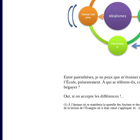
Entre parenthèses, je ne peux que m’étonner d
l’École, présentement. À qui se réfèrent-ils, 
bégayer ?
Oui, si on accepte les différences !...
(1) À l’époque où se manifesta la querelle des Anciens et d
de la lecture de l’Évangile où il était censé s’appliquer.
In
:
L