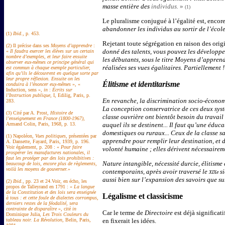
masse entière des
individus.
»
(1)
Le pluralisme conjugué à l’égalité est, encor
abandonner les individus au sortir de l’école,
(1)
Ibid.
, p. 453.
Rejetant toute ségrégation en raison des origi
(2) Il précise dans ses
Moyens d’apprendre
:
donné des
talents, vous pouvez les développe
«
Il faudra exercer les élèves sur un certain
nombre d’exemples, et leur faire ensuite
les débutants, sous le titre
Moyens d’apprendr
observer eux-mêmes ce principe général qui
réalisées ses vues égalitaires. Partiellemen
est commun à chaque exemple particulier,
afin qu’ils le découvrent en quelque sorte par
leur propre réflexion. Ensuite on les
Élitisme et identitarisme
conduira à l’énoncer eux-mêmes
», «
Induction, sens »,
in
:
Écrits sur
l’Instruction publique
, I, Edilig, Paris, p.
En revanche, la discrimination socio-économ
283.
La conception conservatrice de ces deux syst
(3) Cité par A. Prost,
Histoire de
classe ouvrière ont bientôt besoin du travail
l’enseignement en France (1800-1967)
,
Armand Colin, Paris, 1968, p. 13.
auquel ils se destinent... Il faut qu’une édu
domestiques ou ruraux... Ceux de la classe sa
(1) Napoléon,
Vues politiques
, présentées par
apprendre pour remplir leur destination, et 
A. Dansette, Fayard, Paris, 1939, p. 196.
Voir également, p. 208 : «
Pour faire
volonté humaine ; elles dérivent nécessaire
prospérer les manufactures nationales, il
faut les protéger par des lois prohibitives :
Nature intangible, nécessité durcie, élitisme 
beaucoup de lois, encore plus de règlements,
voilà les moyens de gouverner.
»
contemporains, après avoir traversé le
s
XIXe
aussi bien sur l’expansion des savoirs que sur
(2)
Ibid.
, pp. 23 et 24.Voir, en écho, les
propos de Talleyrand en 1791 : «
La langue
de la Constitution et des lois sera enseignée
Légalisme et classicisme
à tous : et cette foule de dialectes corrompus,
derniers restes de la féodalité, sera
contrainte de disparaître
», cité
in
Car le terme de
Directoire
est déjà significat
Dominique Julia,
Les Trois Couleurs du
tableau noir. La Révolution
, Belin, Paris,
en fixerait les idées.