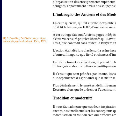
d’organisation des enseignements supérieurs 
bénignes, apparemment : mais nos soupçons r
L’imbroglio des Anciens et des Mod
En cette querelle, qui fut et reste inexpiable,
où il fit la lecture, en 1687, d’un poème sur 
À cet outrage fait aux Anciens, jugés indépas
(1) P. Bourdieu,
La Distinction, critique
s’était vu censuré pour les libertés qu’il avai
sociale du jugement
, Minuit, Paris, 1979.
1693, que contredit sans tarder La Bruyère e
L’action était dès lors placée sur la scène inc
d’autres, il importe que fierté et chances d’
En instruction et en éducation, le primat du l
du français et des disciplines scientifiques 
Il s’ensuit que sont prônées, par les uns, les 
d’indépendance d’esprit ainsi que la maîtrise
Plus généralement, le passé est définitivemen
Descartes alors que le présent et l’avenir s
Tradition et modernité
Il nous faut admettre que ces deux inspiratio
encore, nos intellectuels et les concepteurs q
radicalisation en
tout
ou
rien
qui préserve am