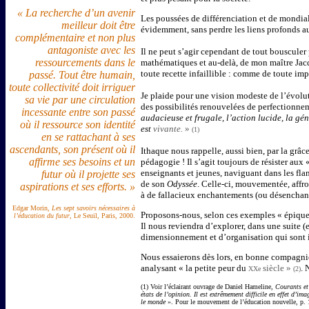
« La recherche d’un avenir
Les poussées de différenciation et de mondial
meilleur doit être
évidemment, sans perdre les liens profonds a
complémentaire et non plus
antagoniste avec les
Il ne peut s’agir cependant de tout bousculer 
ressourcements dans le
mathématiques et au-delà, de mon maître Ja
toute recette infaillible : comme de toute i
passé. Tout être humain,
toute collectivité doit irriguer
Je plaide pour une vision modeste de l’évolut
sa vie par une circulation
des possibilités renouvelées de perfectionne
incessante entre son passé
audacieuse et frugale, l’action lucide, la gé
où il ressource son identité
est
vivante.
»
(1)
en se rattachant à ses
ascendants, son présent où il
Ithaque nous rappelle, aussi bien, par la grâce
affirme ses besoins et un
pédagogie ! Il s’agit toujours de résister aux 
enseignants et jeunes, naviguant dans les flanc
futur où il projette ses
de son
Odyssée
. Celle-ci, mouvementée, affr
aspirations et ses efforts. »
à de fallacieux enchantements (ou désenchantem
Edgar Morin,
Les sept savoirs nécessaires à
Proposons-nous, selon ces exemples « épiques »
l’éducation du futur
, Le Seuil, Paris, 2000.
Il nous reviendra d’explorer, dans une suite (
dimensionnement et d’organisation qui sont i
Nous essaierons dès lors, en bonne compagnie
analysant « la petite peur du
siècle »
. 
XXe
(2)
(1) Voir l’éclairant ouvrage de Daniel Hameline,
Courants et
états de l’opinion. Il est extrêmement difficile en effet d’i
le monde
». Pour le mouvement de l’éducation nouvelle, p.