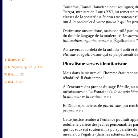
Toutefois, Daniel Hameline peut souligner, du
Turgot, ministre de Louis XVI, lui remet un m
classes de la société : «
Je crois ne pouvoir r
ont à la société et à votre pouvoir qui les pr
Optimisme ouvert donc, mais contrôlé par les 
du double langage de la modernité.
Le surcro
inlassables
organisateurs.
»
Égalitarisme 
(1)
Au travers et au-delà de la nuit du 4 août et 
élitisme
et
égalitarisme
qui se perpétuerait de
(1)
Ibidem
, p. 17.
Pluralisme
versus
identitarisme
(2) G. Snyders,
op. cit.
, p. 174.
Mais dans la mesure où l’homme était reconsid
(3)
Ibid.
, p. 192.
réhabilité. Il était temps !
(4)
Ibid.
, p. 277.
À l’encontre des propos du sage Bérulle, au
X
méprisantes de La Fontaine («
Je ne sais bête
la douceur et la
crainte.
»
(4)
Et Diderot, soucieux de
pluralisme
, put renc
propre.
»
(4)
Cette justice rendue à l’enfance pourrait appa
réduire la variété des jeunes personnalités pa
qui fut souvent souterrain, a pu apparaître de
mesure où l’égalité (dans les attentes, les ex