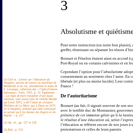
3
Absolutisme et quiétism
Pour notre instruction (ou notre bon plaisir)
greffer, réunissant ou séparant les ténors d’hi
Bossuet et Fénelon étaient ainsi en accord à
Port-Royal ou en certains calvinistes et en leu
Cependant l’option pour l’
absolutisme
adopt
consentement au
sentiment
chez l’autre. En c
(1) Cité
in
:
Lettres sur l’éducation du
libérale (et plus ou moins lucide). Leur contr
Dauphin
, suivies de
Lettres au maréchal de
France !
Bellefonds et au roi
, introduction et notes de
E. Levesque, collection des « Chefs-d’oeuvre
méconnus», Paris, 1921, p. 13. Également :
De l’autoritarisme
«
La règle de faire travailler d’une façon
continue, sans aucun jour de relâche
édictée
par Louis XIV],
a été l’objet de critiques.
Bossuet (au fait, il signait souvent de son se
Philibert de La Mare, qui à Dijon en 1674
vit le Dauphin, prétend que cette continuité
avec le terrible duc de Montausier, gouverne
ne servait qu’à lui donner du chagrin et du
présence de cet immense génie qu’à la lassitud
dégoût.
» p. 217.
le résultat d’une éducation
où, selon l’expre
(2)
Op. cit.
, pp. 127 et 128.
l’éducation se réfèrent encore de nos jours à 
protestations et celles de leurs parents.
(3)
Ibid.
, p. 131.