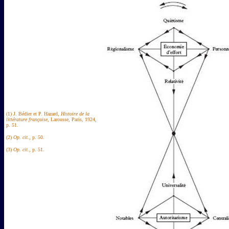
(1) J. Bédier et P. Hazard,
Histoire de la
littérature française
, Larousse, Paris, 1924,
p. 51.
(2)
Op. cit.
, p. 50.
(3)
Op. cit.
, p. 51.