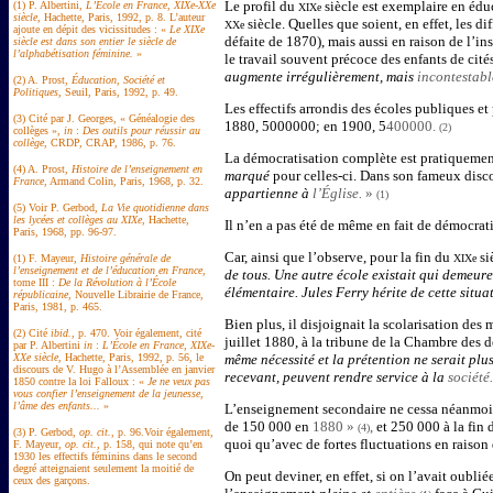
Le profil du
siècle est exemplaire en éduc
(1) P. Albertini,
L’École en France, XIXe-XXe
XIXe
siècle
, Hachette, Paris, 1992, p. 8. L’auteur
siècle. Quelles que soient, en effet, les di
XXe
ajoute en dépit des vicissitudes : «
Le XIXe
défaite de 1870), mais aussi en raison de l’in
siècle est dans son entier le siècle de
l’alphabétisation féminine.
»
le travail souvent précoce des enfants de cités
augmente irrégulièrement, mais
incontestab
(2) A. Prost,
Éducation, Société et
Politiques
, Seuil, Paris, 1992, p. 49.
Les effectifs arrondis des écoles publiques 
(3) Cité par J. Georges, « Généalogie des
1880, 5000000; en 1900, 5
400000.
(2)
collèges »,
in
:
Des outils pour réussir au
collège
, CRDP, CRAP, 1986, p. 76.
La démocratisation complète est pratiquemen
(4) A. Prost,
Histoire de l’enseignement en
marqué
pour celles-ci. Dans son fameux discou
France
, Armand Colin, Paris, 1968, p. 32.
appartienne à
l’Église.
»
(1)
(5) Voir P. Gerbod,
La Vie quotidienne dans
les lycées et collèges au XIXe
, Hachette,
Il n’en a pas été de même en fait de démocrat
Paris, 1968, pp. 96-97.
Car, ainsi que l’observe, pour la fin du
si
(1) F. Mayeur,
Histoire générale de
XIXe
l’enseignement et de l’éducation en France
,
de tous. Une autre école existait qui demeure
tome III :
De la Révolution à l’École
élémentaire. Jules Ferry hérite de cette situa
républicaine
, Nouvelle Librairie de France,
Paris, 1981, p. 465.
Bien plus, il disjoignait la scolarisation des
(2) Cité
ibid.
, p. 470. Voir également, cité
juillet 1880, à la tribune de la Chambre des 
par P. Albertini
in
:
L’École en France, XIXe-
XXe siècle
, Hachette, Paris, 1992, p. 56, le
même nécessité et la prétention ne serait plus
discours de V. Hugo à l’Assemblée en janvier
recevant, peuvent rendre service à la
société
1850 contre la loi Falloux : «
Je ne veux pas
vous confier l’enseignement de la jeunesse,
l’âme des enfants...
»
L’enseignement secondaire ne cessa néanmoi
de 150 000 en
1880 »
,
et 250 000 à la fin
(4)
(3) P. Gerbod,
op. cit.
, p. 96.Voir également,
quoi qu’avec de fortes fluctuations en raison
F. Mayeur,
op. cit.
, p. 158, qui note qu’en
1930 les effectifs féminins dans le second
degré atteignaient seulement la moitié de
On peut deviner, en effet, si on l’avait oublié
ceux des garçons.