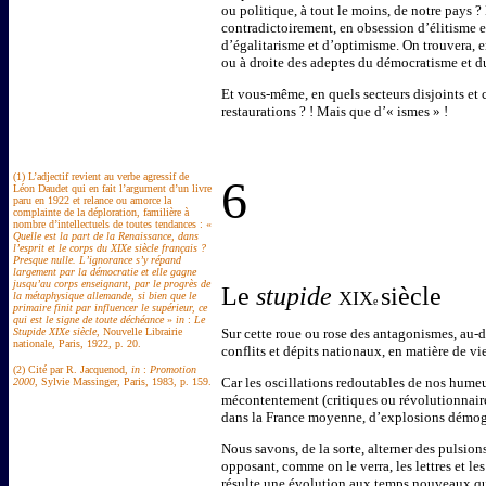
ou politique, à tout le moins, de notre pays
contradictoirement, en obsession d’élitisme et
d’égalitarisme et d’optimisme. On trouvera, e
ou à droite des adeptes du démocratisme et d
Et vous-même, en quels secteurs disjoints et 
restaurations ? ! Mais que d’« ismes » !
(1) L’adjectif revient au verbe agressif de
6
Léon Daudet qui en fait l’argument d’un livre
paru en 1922 et relance ou amorce la
complainte de la déploration, familière à
nombre d’intellectuels de toutes tendances : «
Quelle est la part de la Renaissance, dans
l’esprit et le corps du XIXe siècle français ?
Presque nulle. L’ignorance s’y répand
largement par la démocratie et elle gagne
jusqu’au corps enseignant, par le progrès de
Le
stupide
siècle
XIX
la métaphysique allemande, si bien que le
e
primaire finit par influencer le supérieur, ce
qui est le signe de toute déchéance
»
in
:
Le
Stupide XIXe siècle
, Nouvelle Librairie
Sur cette roue ou rose des antagonismes, au-
nationale, Paris, 1922, p. 20.
conflits et dépits nationaux, en matière de v
(2) Cité par R. Jacquenod,
in
:
Promotion
Car les oscillations redoutables de nos humeu
2000
, Sylvie Massinger, Paris, 1983, p. 159.
mécontentement (critiques ou révolutionnaires
dans la France moyenne, d’explosions démo
Nous savons, de la sorte, alterner des pulsion
opposant, comme on le verra, les lettres et le
résulte une évolution aux temps nouveaux qui 