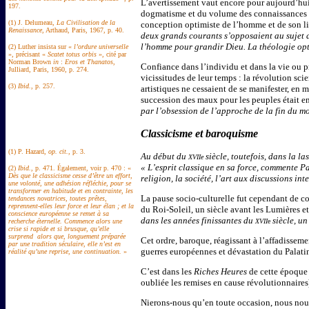
L’avertissement vaut encore pour aujourd’hui,
197.
dogmatisme et du volume des connaissances à f
(1) J. Delumeau,
La Civilisation de la
conception optimiste de l’homme et de son lib
Renaissance
, Arthaud, Paris, 1967, p. 40.
deux grands courants s’opposaient au sujet de
l’homme pour grandir Dieu. La théologie opti
(2) Luther insista sur «
l’ordure universelle
», précisant «
Scatet totus orbis
», cité par
Norman Brown
in
:
Eros et Thanatos
,
Confiance dans l’individu et dans la vie ou 
Julliard, Paris, 1960, p. 274.
vicissitudes de leur temps : la révolution sc
(3)
Ibid.
, p. 257.
artistiques ne cessaient de se manifester, en
succession des maux pour les peuples était en
par l’obsession de l’approche de la fin du mon
Classicisme et baroquisme
(1) P. Hazard,
op. cit.
, p. 3.
Au début du
siècle, toutefois, dans la 
XVIIe
«
L’esprit classique en sa force
, commente P
(2)
Ibid.
, p. 471. Également, voir p. 470 : «
Dès que le classicisme cesse d’être un effort,
religion, la société, l’art aux discussions in
une volonté, une adhésion réfléchie, pour se
transformer en habitude et en contrainte, les
La pause socio-culturelle fut cependant de cou
tendances novatrices, toutes prêtes,
reprennent-elles leur force et leur élan ; et la
du Roi-Soleil, un siècle avant les Lumières et
conscience européenne se remet à sa
dans les années finissantes du
siècle, u
recherche éternelle. Commence alors une
XVII
e
crise si rapide et si brusque, qu’elle
surprend alors que, longuement préparée
Cet ordre, baroque, réagissant à l’affadisseme
par une tradition séculaire, elle n’est en
guerres européennes et dévastation du Palatin
réalité qu’une reprise, une continuation.
»
C’est dans les
Riches Heures
de cette époque 
oubliée les remises en cause révolutionnaire
Nierons-nous qu’en toute occasion, nous nous