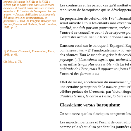
progrès fait avant le XVIIe et le XVIII e
Les contrastes et les paradoxes qu’il mettait 
siècles par le positivisme dans les sciences
exactes – et bientôt aussi dans les sciences
renouveau de baroquisme qui se développerai
morales
». Et l’auteur de
Baroque et Rococo
ajoute : «
Aucune civilisation artistique n’a
été aussi fertile en contradictions, en
En préparation de celui-ci, dès 1784, Bernard
paradoxes.
» Trad. de l’anglais
Baroque and
serait ouverte à tous les enfants sans excepti
Rococo
,Thames and Hudson, 2e éd. Londres,
qualité, conduit par son gouverneur, arriver 
1985, p. 10.
l’autre à se connaître avant de se séparer pou
Contrastes accueillis ! Et ferveur donnée au 
Dans son essai sur le baroque, l’Espagnol E
contemporains.
»
Paradoxalement «
la val
(2)
1) V. Hugo,
Cromwell
, Flammarion, Paris,
des plantes. Tout le monde se grisait de ces 
1968, p. 69.
paysage.
[...]
Les mêmes esprits qui, moins dis
(2)
Ibid.
, p. 79.
et en même temps plus
accessible.
»
Un tel 
(3)
quiétude de l’être, mais il apporte toujours 
l’accord des
formes.
»
(5)
Effet de masse, accélération du mouvement,
une certaine perception de la
nature
, gratui
célèbre préface de
Cromwell
, par Victor Hugo
d’autres termes, le corps à l’âme, la bête à
l’
Classicisme
versus
baroquisme
On sait assez que les classiques conçurent le
Les aspects libertaires et l’esprit de contrad
comme cela s’actualisa pendant les journées de