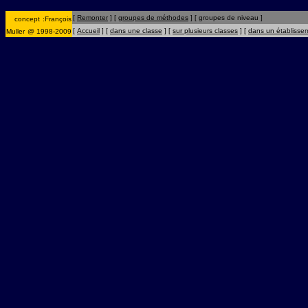
[
Remonter
]
[
groupes de méthodes
]
[ groupes de niveau ]
concept
:
François
[
Accueil
]
[
dans une classe
]
[
sur plusieurs classes
]
[
dans un établisse
Muller
@ 1998-2009