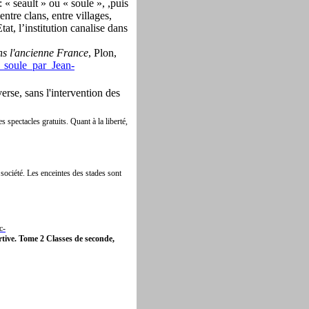
: « seault » ou « soule », ,puis
entre clans, entre villages,
at, l’institution canalise dans
ans l'ancienne France
, Plon,
a_soule_par_Jean-
rse, sans l'intervention des
 spectacles gratuits. Quant à la liberté,
 société. Les enceintes des stades sont
c-
tive. Tome 2 Classes de seconde,