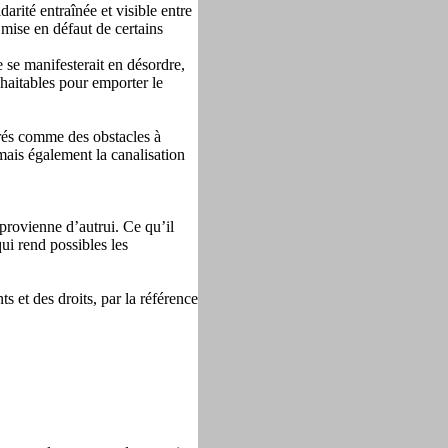
darité entraînée et visible entre
 mise en défaut de certains
 se manifesterait en désordre,
uhaitables pour emporter le
dérés comme des obstacles à
mais également la canalisation
provienne d’autrui. Ce qu’il
qui rend possibles les
s et des droits, par la référence