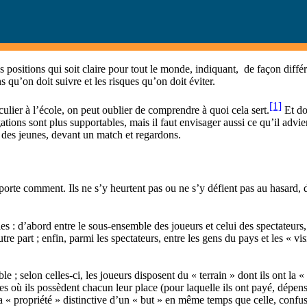
 positions qui soit claire pour tout le monde, indiquant, de façon différ
ns qu’on doit suivre et les risques qu’on doit éviter.
[1]
culier à l’école, on peut oublier de comprendre à quoi cela sert.
Et do
ations sont plus supportables, mais il faut envisager aussi ce qu’il advi
 des jeunes, devant un match et regardons.
porte comment. Ils ne s’y heurtent pas ou ne s’y défient pas au hasard, de
s : d’abord entre le sous-ensemble des joueurs et celui des spectateurs, 
tre part ; enfin, parmi les spectateurs, entre les gens du pays et les « vi
le ; selon celles-ci, les joueurs disposent du « terrain » dont ils ont l
nes où ils possèdent chacun leur place (pour laquelle ils ont payé, dépens
la « propriété » distinctive d’un « but » en même temps que celle, confus