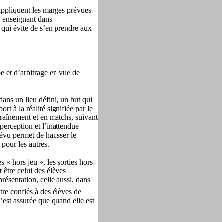
s appliquent les marges prévues
ps enseignant dans
t qui évite de s’en prendre aux
e et d’arbitrage en vue de
dans un lieu défini, un but qui
rt à la réalité signifiée par le
ntraînement et en matchs, suivant
perception et l’inattendue
prévu permet de hausser le
 pour les autres.
s « hors jeu », les sorties hors
t être celui des élèves
résentation, celle aussi, dans
être confiés à des élèves de
n’est assurée que quand elle est