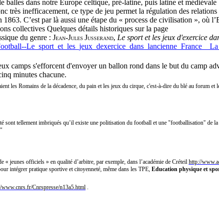
de balles dans notre Europe celtique, pré-latine, puis latine et médiévale 
onc très inefficacement, ce type de jeu permet la régulation des relations 
 1863. C’est par là aussi une étape du « process de civilisation », où l’Et
ions collectives Quelques détails historiques sur la page
ssique du genre : J
-J
J
,
Le sport et les jeux d'exercice d
EAN
ULES
USSERAND
s/Football--Le_sport_et_les_jeux_dexercice_dans_lancienne_France__L
eux camps s'efforcent d'envoyer un ballon rond dans le but du camp adve
-cinq minutes chacune.
nt les Romains de la décadence, du pain et les jeux du cirque, c'est-à-dire du blé au forum et les
 sont tellement imbriqués qu’il existe une politisation du football et une "footballisation" de la
."
 « jeunes officiels » en qualité d’arbitre, par exemple, dans l’académie de Créteil
http://www.a
 pour intégrer pratique sportive et citoyenneté, même dans les TPE,
Education physique et spor
://www.cnrs.fr/Cnrspresse/n13a5.html
.