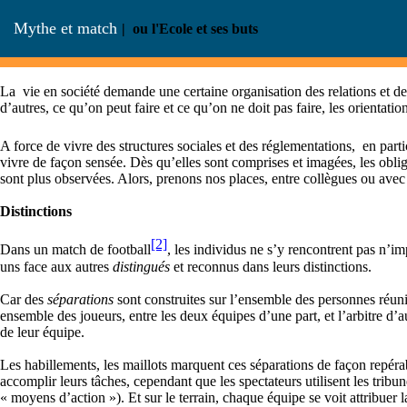
Mythe et match
| ou l'Ecole et ses buts
La vie en société demande une certaine organisation des relations et des
d’autres, ce qu’on peut faire et ce qu’on ne doit pas faire, les orientatio
A force de vivre des structures sociales et des réglementations, en parti
vivre de façon sensée. Dès qu’elles sont comprises et imagées, les oblig
sont plus observées. Alors, prenons nos places, entre collègues ou avec
Distinctions
[2]
Dans un match de football
, les individus ne s’y rencontrent pas n’im
uns face aux autres
distingués
et reconnus dans leurs distinctions.
Car des
séparations
sont construites sur l’ensemble des personnes réunie
ensemble des joueurs, entre les deux équipes d’une part, et l’arbitre d’au
de leur équipe.
Les habillements, les maillots marquent ces séparations de façon repérab
accomplir leurs tâches, cependant que les spectateurs utilisent les tribu
« moyens d’action »). Et sur le terrain, chaque équipe se voit attribuer 