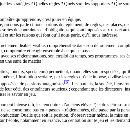
uelles stratégies ? Quelles règles ? Quels sont les supporters ? Que sont
onnaître qu’apprendre, c’est jouer en équipe.
 on nous parle et nous parlons de règlement, de règles, des places, 
ces sortes de contraintes et d’obligations qui sont imposées aux uns et au
l et sur les raisons qui font qu’il nous parle, qu’il nous intéresse.
nettement lisible, visible, compréhensible dans son déroulement compli
r, comprendre et réagir ensemble à ce qui se passe.
 : avec ses réglementations, son emploi du temps, ses programmes, ses é
est une suite de matchs !
es, joueurs, spectateurs) permettent, quand elles sont respectées, qu’il 
 même, l’Institution scolaire, par les règles qu’elle impose, civilise les 
[6]
s opposés et de passions antagonistes
. Les parents, la société, l’envir
e leur côté, des entraîneurs soucieux ; cependant que les directeurs, insp
ser le savoir en jeu.
ment intense (ah, les rencontres d’anciens élèves !) et de s’être soi-
le ne se consomme pas en « passes » réglementées, elle passe par la per
ucteur. Quelle que soit la position, d’observateur même, la mise en s
 sur l’école, notamment en France. La centration sur le jeu et les deman