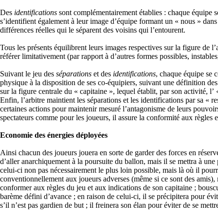
Des
identifications
sont complémentairement établies : chaque équipe se r
s’identifient également à leur image d’équipe formant un « nous » dans 
différences réelles qui le séparent des voisins qui l’entourent.
Tous les présents équilibrent leurs images respectives sur la figure de l’ar
référer limitativement (par rapport à d’autres formes possibles, instables
Suivant le jeu des
séparations
et des
identifications
, chaque équipe se c
physique à la disposition de ses co-équipiers, suivant une définition des
sur la figure centrale du « capitaine », lequel établit, par son activité, l’
Enfin, l’arbitre maintient les séparations et les identifications par sa « r
certaines actions pour maintenir mesuré l’antagonisme de leurs pouvoirs re
spectateurs comme pour les joueurs, il assure la conformité aux règles 
Economie des énergies déployées
Ainsi chacun des joueurs jouera en sorte de garder des forces en réserve a
d’aller anarchiquement à la poursuite du ballon, mais il se mettra à une
celui-ci non pas nécessairement le plus loin possible, mais là où il pour
conventionnellement aux joueurs adverses (même si ce sont des amis), mai
conformer aux règles du jeu et aux indications de son capitaine ; bouscul
barème défini d’avance ; en raison de celui-ci, il se précipitera pour évi
s’il n’est pas gardien de but ; il freinera son élan pour éviter de se mettr