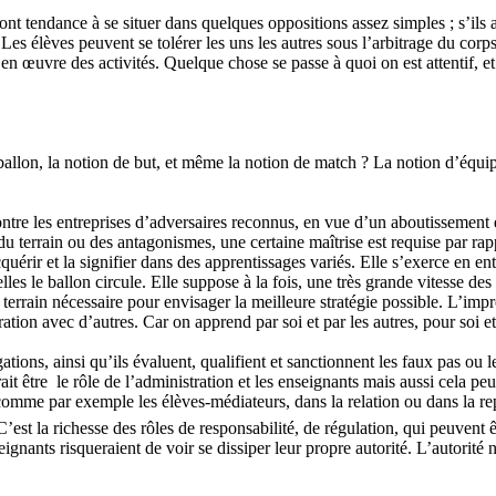
s ont tendance à se situer dans quelques oppositions assez simples ; s’il
 Les élèves peuvent se tolérer les uns les autres sous l’arbitrage du cor
 en œuvre des activités. Quelque chose se passe à quoi on est attentif, e
ballon, la notion de but, et même la notion de match ? La notion d’équip
ontre les entreprises d’adversaires reconnus, en vue d’un aboutissement 
du terrain ou des antagonismes, une certaine maîtrise est requise par rappo
cquérir et la signifier dans des apprentissages variés. Elle s’exerce en e
s le ballon circule. Elle suppose à la fois, une très grande vitesse des 
u terrain nécessaire pour envisager la meilleure stratégie possible. L’im
tion avec d’autres. Car on apprend par soi et par les autres, pour soi et
gations, ainsi qu’ils évaluent, qualifient et sanctionnent les faux pas ou le
ait être le rôle de l’administration et les enseignants mais aussi cela peu
comme par exemple les élèves-médiateurs, dans la relation ou dans la rep
’est la richesse des rôles de responsabilité, de régulation, qui peuvent 
gnants risqueraient de voir se dissiper leur propre autorité. L’autorité 