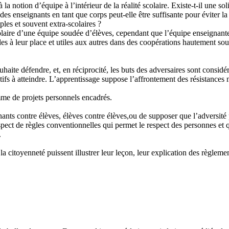
 notion d’équipe à l’intérieur de la réalité scolaire. Existe-t-il une soli
des enseignants en tant que corps peut-elle être suffisante pour éviter la
ples et souvent extra-scolaires ?
scolaire d’une équipe soudée d’élèves, cependant que l’équipe enseignante
les à leur place et utiles aux autres dans des coopérations hautement so
uhaite défendre, et, en réciprocité, les buts des adversaires sont consi
ifs à atteindre. L’apprentissage suppose l’affrontement des résistances 
omme de projets personnels encadrés.
ants contre élèves, élèves contre élèves,ou de supposer que l’adversité 
 respect de règles conventionnelles qui permet le respect des personnes et 
.
 citoyenneté puissent illustrer leur leçon, leur explication des règlement