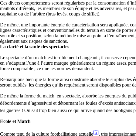
Ces divers comportements seront régularisés par la consommation d’info
maillots différents, les membres de son équipe et les adversaires, et par
capitaine ou de l’arbitre (bras levés, coups de sifflet).
De même, une importante énergie de caractérisation sera appliquée, cont
lignes caractéristiques et conventionnelles du terrain en sorte de porter s
son rôle et sa position, selon la méthode mise au point à l’entraînement
également aux risques de sanctions.
La clarté et la santé des spectacles
Le spectacle d’un match est terriblement changeant ; il conserve cepend
en s’adaptant l’une à l’autre marque généralement un régime assez perma
force comparable ; ce que les normes demandent.
Remarquons bien que la forme ainsi construite absorbe le surplus des éne
seront oubliés, les énergies qu’ils requéraient seront disponibles pour des
De même la forme du match, en spectacle, absorbe les énergies du public
débordements d’agressivité et détournant les foules d’excès antisociaux
les guerres ! On sait trop bien aussi ce qui arrive quand des hooligans p
Ecole et Match
[5]
Compte tenu de la culture footballistique actuelle
, très impressionna