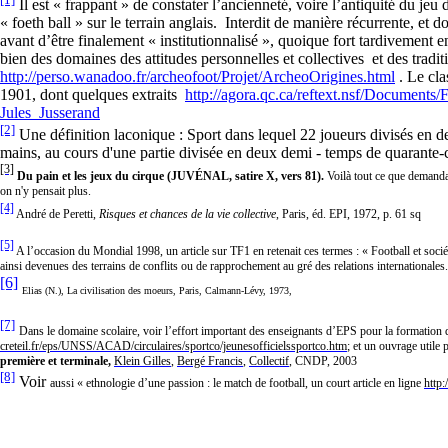
Il est « frappant » de constater l’ancienneté, voire l’antiquité du jeu 
« foeth ball » sur le terrain anglais. Interdit de manière récurrente, et d
avant d’être finalement « institutionnalisé », quoique fort tardivement en
bien des domaines des attitudes personnelles et collectives et des tradit
http://perso.wanadoo.fr/archeofoot/Projet/ArcheoOrigines.html
. Le cla
1901, dont quelques extraits
http://agora.qc.ca/reftext.nsf/Document
Jules_Jusserand
[2]
Une définition laconique : Sport dans lequel 22 joueurs divisés en d
mains, au cours d'une partie divisée en deux demi - temps de quarante
[3]
Du pain et les jeux du cirque (JUVÉNAL, satire X, vers 81).
Voilà
tout ce que demandaie
on n'y pensait plus.
[4]
André de Peretti,
Risques et chances de la vie collective
, Paris, éd. EPI, 1972, p. 61 sq
[5]
A l’occasion du Mondial 1998, un article sur TF1 en retenait ces termes : « Football et société
ainsi devenues des terrains de conflits ou de rapprochement au gré des relations internationales
[6]
Elias (N.), La civilisation des moeurs, Paris, Calmann-Lévy, 1973,
[7]
Dans le domaine scolaire, voir l’effort important des enseignants d’EPS pour la formation de
creteil.fr/eps/UNSS/ACAD/circulaires/sportco/jeunesofficielssportco.htm
; et un ouvrage utile
première et terminale,
Klein Gilles
,
Bergé Francis
,
Collectif
, CNDP, 2003
[8]
Voir
aussi « ethnologie d’une passion : le match de football, un court article en ligne
http