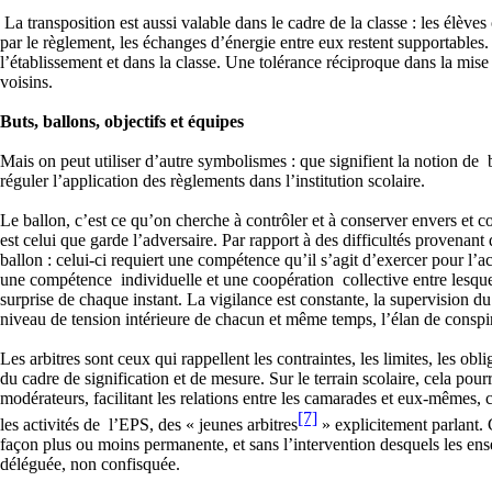
La transposition est aussi valable dans le cadre de la classe : les élève
par le règlement, les échanges d’énergie entre eux restent supportables.
l’établissement et dans la classe. Une tolérance réciproque dans la mise
voisins.
Buts, ballons, objectifs et équipes
Mais on peut utiliser d’autre symbolismes : que signifient la notion de 
réguler l’application des règlements dans l’institution scolaire.
Le ballon, c’est ce qu’on cherche à contrôler et à conserver envers et c
est celui que garde l’adversaire. Par rapport à des difficultés provenant 
ballon : celui-ci requiert une compétence qu’il s’agit d’exercer pour l’a
une compétence individuelle et une coopération collective entre lesquelle
surprise de chaque instant. La vigilance est constante, la supervision d
niveau de tension intérieure de chacun et même temps, l’élan de conspira
Les arbitres sont ceux qui rappellent les contraintes, les limites, les obli
du cadre de signification et de mesure. Sur le terrain scolaire, cela pourr
modérateurs, facilitant les relations entre les camarades et eux-mêmes, 
[7]
les activités de l’EPS, des « jeunes arbitres
» explicitement parlant. C
façon plus ou moins permanente, et sans l’intervention desquels les ensei
déléguée, non confisquée.