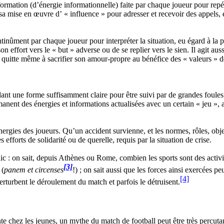
rmation (d’énergie informationnelle) faite par chaque joueur pour repé
 sa mise en œuvre d’ « influence » pour adresser et recevoir des appels, 
inûment par chaque joueur pour interpréter la situation, eu égard à la 
on effort vers le « but » adverse ou de se replier vers le sien. Il agit au
, quitte même à sacrifier son amour-propre au bénéfice des « valeurs » de
ant une forme suffisamment claire pour être suivi par de grandes foules
nent des énergies et informations actualisées avec un certain « jeu », 
rgies des joueurs. Qu’un accident survienne, et les normes, rôles, objec
 efforts de solidarité ou de querelle, requis par la situation de crise.
 : on sait, depuis Athènes ou Rome, combien les sports sont des activité
[3]
 (
panem et circenses
!) ; on sait aussi que les forces ainsi exercées pe
[4]
erturbent le déroulement du match et parfois le détruisent.
nte chez les jeunes, un mythe du match de football peut être très percu