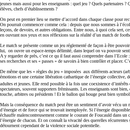
jeunes mais aussi pour les enseignants : quel jeu ? Quels partenaires ? Q
élèves, chefs d’établissements ?
On peut en premier lieu se mettre d’accord dans chaque classe pour rec
On pourrait commencer comme cela : depuis que nous sommes à l’école,
leçons, de devoirs, et autres obligations. Entre nous, à quoi cela sert, 
en ouvrant nos yeux et nos réflexions sur la réalité d’un match de footbal
Le match se présente comme un jeu réglementé de façon à être pouvoir 
lui, on ouvre un espace-temps délimité, dans lequel on va pouvoir senti
A y regarder de près, c’est ce qu il faut aussi comprendre dans l’Ecole
ses recherches et ses « passes » de savoirs à bien contrôler et placer. C’
De même que les « règles du jeu » imposées aux différents acteurs (arbitr
émotions et une certaine libération cathartique de l’énergie collective, de
adultes et jeunes. Elle rend possible à la fois une coexistence d’intérêt
spectateurs, souvent supporters frémissants. Les enseignants sont bien, d
touche, arbitres ou présidents ! Et le ballon qui bouge peut bien symboli
Mais la conséquence du match peut être un sentiment d’avoir vécu un mo
d’énergie et de force qui se trouvait inemployée. Si l’énergie disponib
échauffe malencontreusement comme le courant de Foucauld dans un cond
l’énergie de chacun. Et on connaît la vivacité des querelles récurrentes
détournent cependant de la violence sociale potentielle.