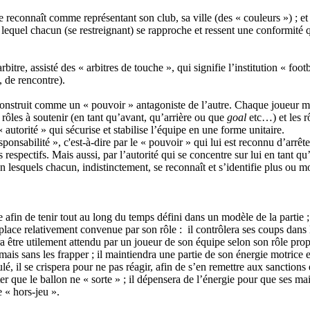
econnaît comme représentant son club, sa ville (des « couleurs ») ; et l
lequel chacun (se restreignant) se rapproche et ressent une conformité q
bitre, assisté des « arbitres de touche », qui signifie l’institution « foot
, de rencontre).
onstruit comme un « pouvoir » antagoniste de l’autre. Chaque joueur me
 rôles à soutenir (en tant qu’avant, qu’arrière ou que
goal
etc…) et les rô
 « autorité » qui sécurise et stabilise l’équipe en une forme unitaire.
esponsabilité », c'est-à-dire par le « pouvoir » qui lui est reconnu d’arrête
spectifs. Mais aussi, par l’autorité qui se concentre sur lui en tant qu’i
en lesquels chacun, indistinctement, se reconnaît et s’identifie plus ou
fin de tenir tout au long du temps défini dans un modèle de la partie ; à 
 place relativement convenue par son rôle : il contrôlera ses coups dans
ra être utilement attendu par un joueur de son équipe selon son rôle prop
s sans les frapper ; il maintiendra une partie de son énergie motrice en
é, il se crispera pour ne pas réagir, afin de s’en remettre aux sanctions 
ter que le ballon ne « sorte » ; il dépensera de l’énergie pour que ses ma
e « hors-jeu ».