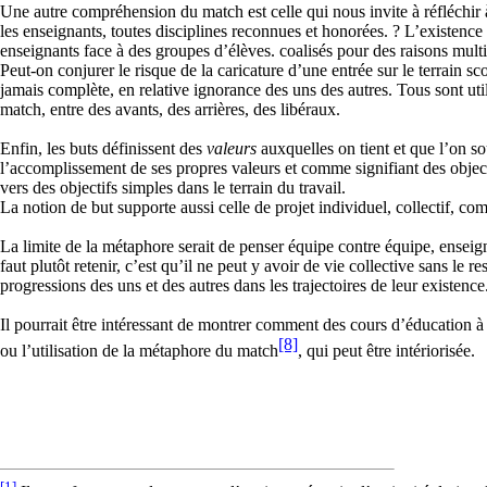
Une autre compréhension du match est celle qui nous invite à réfléchir à la
les enseignants, toutes disciplines reconnues et honorées. ? L’existence 
enseignants face à des groupes d’élèves. coalisés pour des raisons multi
Peut-on conjurer le risque de la caricature d’une entrée sur le terrain 
jamais complète, en relative ignorance des uns des autres. Tous sont uti
match, entre des avants, des arrières, des libéraux.
Enfin, les buts définissent des
valeurs
auxquelles on tient et que l’on so
l’accomplissement de ses propres valeurs et comme signifiant des object
vers des objectifs simples dans le terrain du travail.
La notion de but supporte aussi celle de projet individuel, collectif, c
La limite de la métaphore serait de penser équipe contre équipe, enseign
faut plutôt retenir, c’est qu’il ne peut y avoir de vie collective sans le
progressions des uns et des autres dans les trajectoires de leur existence
Il pourrait être intéressant de montrer comment des cours d’éducation à la
[8]
ou l’utilisation de la métaphore du match
, qui peut être intériorisée.
[1]